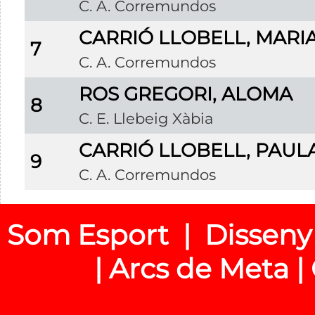
C. A. Corremundos
CARRIÓ LLOBELL, MARI
7
C. A. Corremundos
ROS GREGORI, ALOMA
8
C. E. Llebeig Xàbia
CARRIÓ LLOBELL, PAUL
9
C. A. Corremundos
Som Esport | Disseny
| Arcs de Meta |