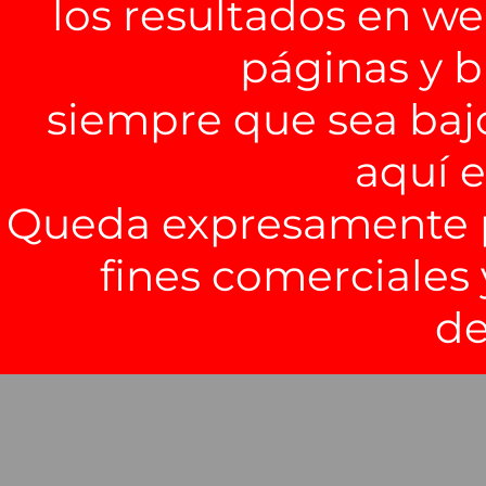
los resultados en we
páginas y b
siempre que sea baj
aquí 
Queda expresamente pr
fines comerciales 
de