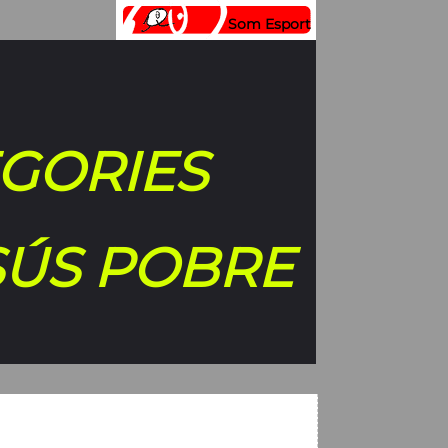
Som Esport
EGORIES
SÚS POBRE