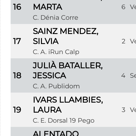
16
MARTA
6
V
C. Dénia Corre
SAINZ MENDEZ,
17
SILVIA
2
V
C. A. iRun Calp
JULIÀ BATALLER,
18
JESSICA
4
S
C. A. Publidom
IVARS LLAMBIES,
19
LAURA
3
V
C. E. Dorsal 19 Pego
ALENTADO