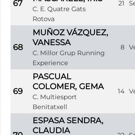
67
21
S
C. E. Quatre Gats
Rotova
MUÑOZ VÁZQUEZ,
VANESSA
68
8
V
C. Millor Grup Running
Experience
PASCUAL
COLOMER, GEMA
69
14
V
C. Multiesport
Benitatxell
ESPASA SENDRA,
CLAUDIA