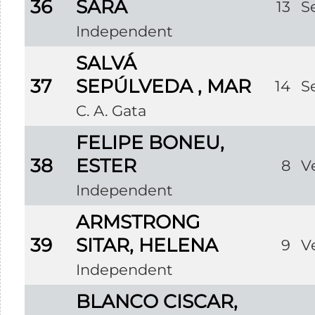
36
SARA
13
S
Independent
SALVÁ
37
SEPÚLVEDA , MAR
14
S
C. A. Gata
FELIPE BONEU,
38
ESTER
8
V
Independent
ARMSTRONG
39
SITAR, HELENA
9
V
Independent
BLANCO CISCAR,