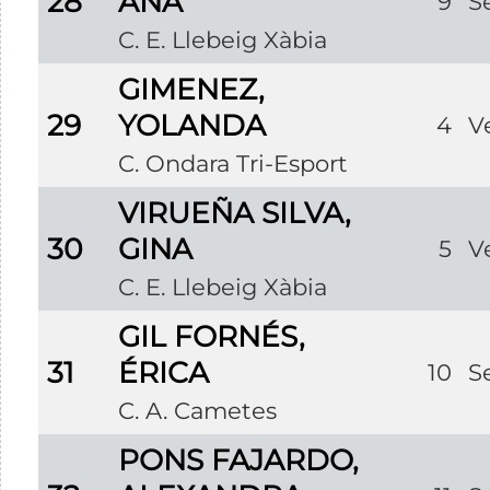
28
ANA
9
S
C. E. Llebeig Xàbia
GIMENEZ,
29
YOLANDA
4
V
C. Ondara Tri-Esport
VIRUEÑA SILVA,
30
GINA
5
V
C. E. Llebeig Xàbia
GIL FORNÉS,
31
ÉRICA
10
S
C. A. Cametes
PONS FAJARDO,