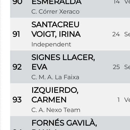
90
ESMERALDA
14
V
C. Córrer Xeraco
SANTACREU
91
VOIGT, IRINA
24
S
Independent
SIGNES LLACER,
92
EVA
25
S
C. M. A. La Faixa
IZQUIERDO,
93
CARMEN
1
V
C. A. Nexo Team
FORNÉS GAVILÀ,