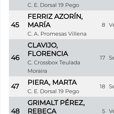
C. E. Dorsal 19 Pego
FERRIZ AZORÍN,
45
MARÍA
8
V
C. A. Promesas Villena
CLAVIJO,
FLORENCIA
46
17
S
C. Crossbox Teulada
Moraira
PIERA, MARTA
47
18
S
C. E. Dorsal 19 Pego
GRIMALT PÉREZ,
48
REBECA
5
V