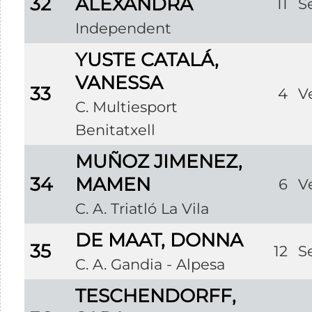
32
ALEXANDRA
11
S
Independent
YUSTE CATALÁ,
VANESSA
33
4
V
C. Multiesport
Benitatxell
MUÑOZ JIMENEZ,
34
MAMEN
6
V
C. A. Triatló La Vila
DE MAAT, DONNA
35
12
S
C. A. Gandia - Alpesa
TESCHENDORFF,