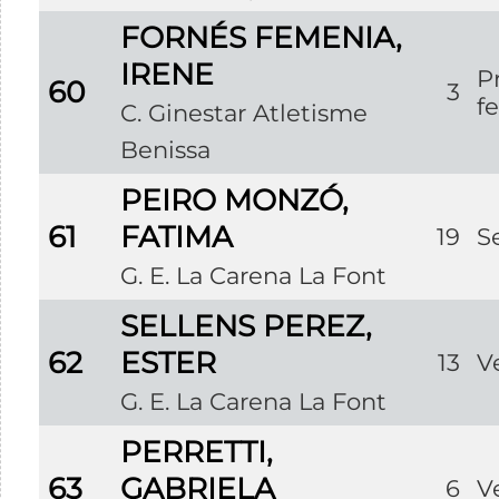
FORNÉS FEMENIA,
IRENE
P
60
3
f
C. Ginestar Atletisme
Benissa
PEIRO MONZÓ,
61
FATIMA
19
S
G. E. La Carena La Font
SELLENS PEREZ,
62
ESTER
13
V
G. E. La Carena La Font
PERRETTI,
63
GABRIELA
6
V