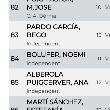
82
M.JOSE
10
V
C. A. Bèrnia
PARDO GARCÍA,
83
BEGO
13
V
Independent
BOLUFER, NOEMI
84
11
V
Independent
ALBEROLA
85
PUIGCERVER, ANA
12
V
Independent
MARTÍ SÁNCHEZ,