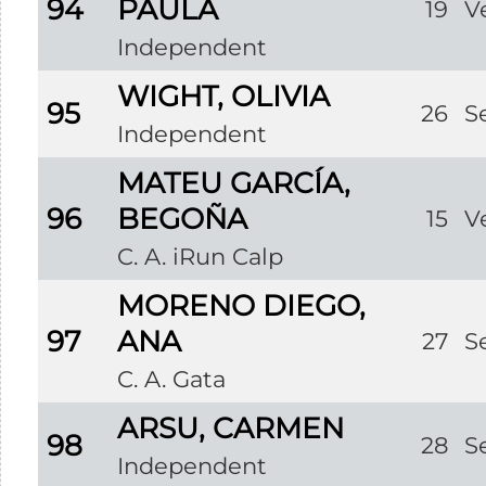
94
PAULA
19
V
Independent
WIGHT, OLIVIA
95
26
S
Independent
MATEU GARCÍA,
96
BEGOÑA
15
V
C. A. iRun Calp
MORENO DIEGO,
97
ANA
27
S
C. A. Gata
ARSU, CARMEN
98
28
S
Independent