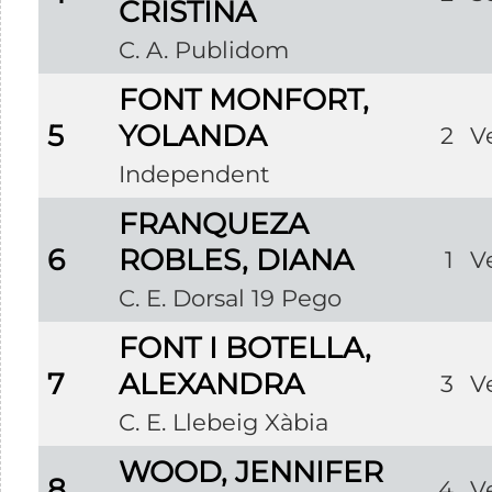
CRISTINA
C. A. Publidom
FONT MONFORT,
5
YOLANDA
2
V
Independent
FRANQUEZA
6
ROBLES, DIANA
1
V
C. E. Dorsal 19 Pego
FONT I BOTELLA,
7
ALEXANDRA
3
V
C. E. Llebeig Xàbia
WOOD, JENNIFER
8
4
V