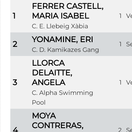
FERRER CASTELL,
1
MARIA ISABEL
1
V
C. E. Llebeig Xàbia
YONAMINE, ERI
2
1
S
C. D. Kamikazes Gang
LLORCA
DELAITTE,
3
ANGELA
1
V
C. Alpha Swimming
Pool
MOYA
CONTRERAS,
4
2
S