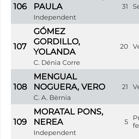
106
PAULA
31
S
Independent
GÓMEZ
GORDILLO,
107
20
V
YOLANDA
C. Dénia Corre
MENGUAL
108
NOGUERA, VERO
21
V
C. A. Bèrnia
MORATAL PONS,
P
109
NEREA
5
f
Independent