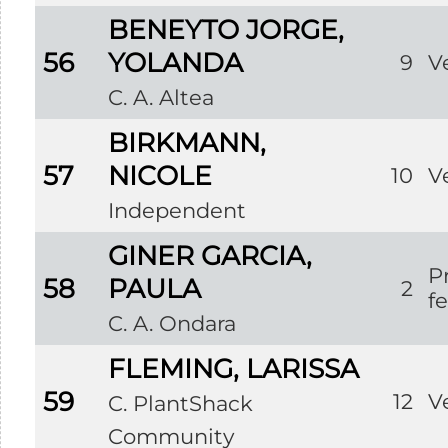
BENEYTO JORGE,
56
YOLANDA
9
V
C. A. Altea
BIRKMANN,
57
NICOLE
10
V
Independent
GINER GARCIA,
P
58
PAULA
2
f
C. A. Ondara
FLEMING, LARISSA
59
12
V
C. PlantShack
Community