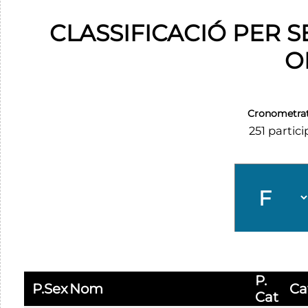
CLASSIFICACIÓ PER 
O
Cronometra
251 partic
P.
P.Sex
Nom
Ca
Cat