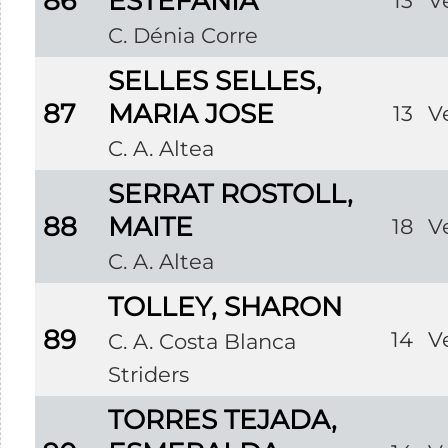
86
ESTEFANÍA
13
V
C. Dénia Corre
SELLES SELLES,
87
MARIA JOSE
13
V
C. A. Altea
SERRAT ROSTOLL,
88
MAITE
18
V
C. A. Altea
TOLLEY, SHARON
89
14
V
C. A. Costa Blanca
Striders
TORRES TEJADA,