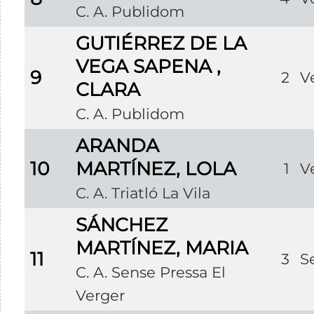
C. A. Publidom
GUTIÉRREZ DE LA
VEGA SAPENA ,
9
2
V
CLARA
C. A. Publidom
ARANDA
10
MARTÍNEZ, LOLA
1
V
C. A. Triatló La Vila
SÁNCHEZ
MARTÍNEZ, MARIA
11
3
S
C. A. Sense Pressa El
Verger