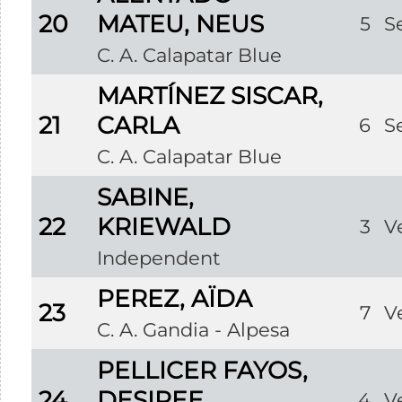
20
MATEU, NEUS
5
S
C. A. Calapatar Blue
MARTÍNEZ SISCAR,
21
CARLA
6
S
C. A. Calapatar Blue
SABINE,
22
KRIEWALD
3
V
Independent
PEREZ, AÏDA
23
7
V
C. A. Gandia - Alpesa
PELLICER FAYOS,
24
DESIREE
4
V