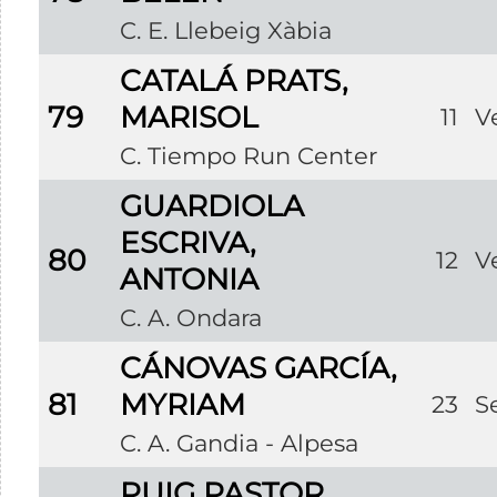
C. E. Llebeig Xàbia
CATALÁ PRATS,
79
MARISOL
11
V
C. Tiempo Run Center
GUARDIOLA
ESCRIVA,
80
12
V
ANTONIA
C. A. Ondara
CÁNOVAS GARCÍA,
81
MYRIAM
23
S
C. A. Gandia - Alpesa
PUIG PASTOR,