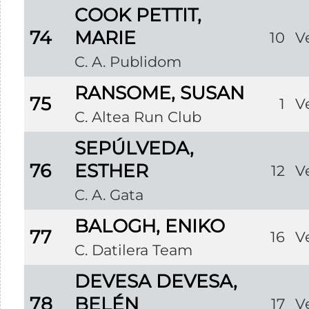
COOK PETTIT,
74
MARIE
10
V
C. A. Publidom
RANSOME, SUSAN
75
1
V
C. Altea Run Club
SEPÚLVEDA,
76
ESTHER
12
V
C. A. Gata
BALOGH, ENIKO
77
16
V
C. Datilera Team
DEVESA DEVESA,
78
BELÉN
17
V