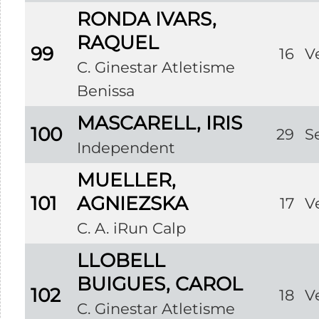
RONDA IVARS,
RAQUEL
99
16
V
C. Ginestar Atletisme
Benissa
MASCARELL, IRIS
100
29
S
Independent
MUELLER,
101
AGNIEZSKA
17
V
C. A. iRun Calp
LLOBELL
BUIGUES, CAROL
102
18
V
C. Ginestar Atletisme