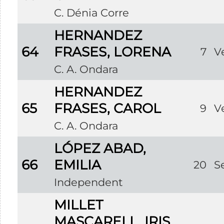
C. Dénia Corre
HERNANDEZ
64
FRASES, LORENA
7
V
C. A. Ondara
HERNANDEZ
65
FRASES, CAROL
9
V
C. A. Ondara
LÓPEZ ABAD,
66
EMILIA
20
S
Independent
MILLET
MASCARELL, IRIS