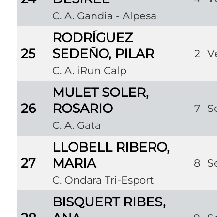
C. A. Gandia - Alpesa
RODRÍGUEZ
25
SEDEÑO, PILAR
2
V
C. A. iRun Calp
MULET SOLER,
26
ROSARIO
7
S
C. A. Gata
LLOBELL RIBERO,
27
MARIA
8
S
C. Ondara Tri-Esport
BISQUERT RIBES,