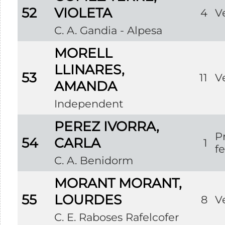
52
VIOLETA
4
V
C. A. Gandia - Alpesa
MORELL
LLINARES,
53
11
V
AMANDA
Independent
PEREZ IVORRA,
P
54
CARLA
1
f
C. A. Benidorm
MORANT MORANT,
55
LOURDES
8
V
C. E. Raboses Rafelcofer