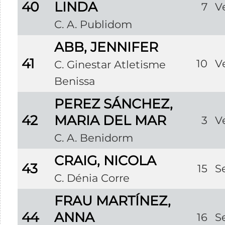
40
LINDA
7
V
C. A. Publidom
ABB, JENNIFER
41
10
V
C. Ginestar Atletisme
Benissa
PEREZ SÁNCHEZ,
42
MARIA DEL MAR
3
V
C. A. Benidorm
CRAIG, NICOLA
43
15
S
C. Dénia Corre
FRAU MARTÍNEZ,
44
ANNA
16
S