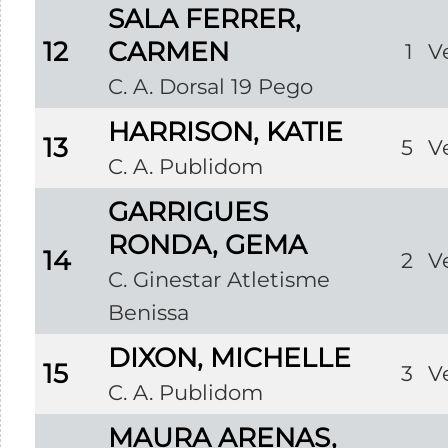
SALA FERRER,
12
CARMEN
1
V
C. A. Dorsal 19 Pego
HARRISON, KATIE
13
5
V
C. A. Publidom
GARRIGUES
RONDA, GEMA
14
2
V
C. Ginestar Atletisme
Benissa
DIXON, MICHELLE
15
3
V
C. A. Publidom
MAURA ARENAS,