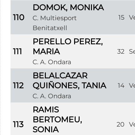
DOMOK, MONIKA
110
15
V
C. Multiesport
Benitatxell
PERELLO PEREZ,
111
MARIA
32
S
C. A. Ondara
BELALCAZAR
112
QUIÑONES, TANIA
14
V
C. A. Ondara
RAMIS
BERTOMEU,
113
20
V
SONIA