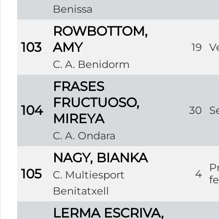
Benissa
ROWBOTTOM,
103
AMY
19
V
C. A. Benidorm
FRASES
FRUCTUOSO,
104
30
S
MIREYA
C. A. Ondara
NAGY, BIANKA
P
105
4
C. Multiesport
f
Benitatxell
LERMA ESCRIVA,