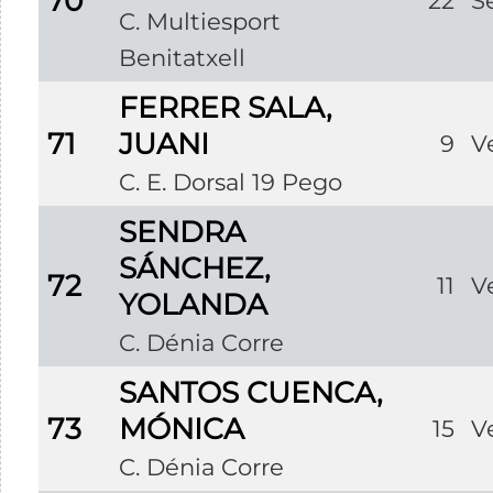
70
22
S
C. Multiesport
Benitatxell
FERRER SALA,
71
JUANI
9
V
C. E. Dorsal 19 Pego
SENDRA
SÁNCHEZ,
72
11
V
YOLANDA
C. Dénia Corre
SANTOS CUENCA,
73
MÓNICA
15
V
C. Dénia Corre