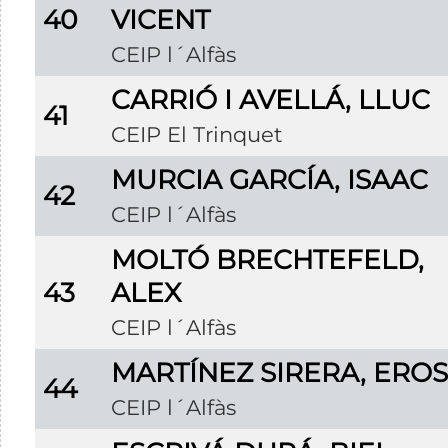
40
VICENT
CEIP l´Alfàs
CARRIÓ I AVELLÁ, LLUC
41
CEIP El Trinquet
MURCIA GARCÍA, ISAAC
42
CEIP l´Alfàs
MOLTÓ BRECHTEFELD,
43
ALEX
CEIP l´Alfàs
MARTÍNEZ SIRERA, ERO
44
CEIP l´Alfàs