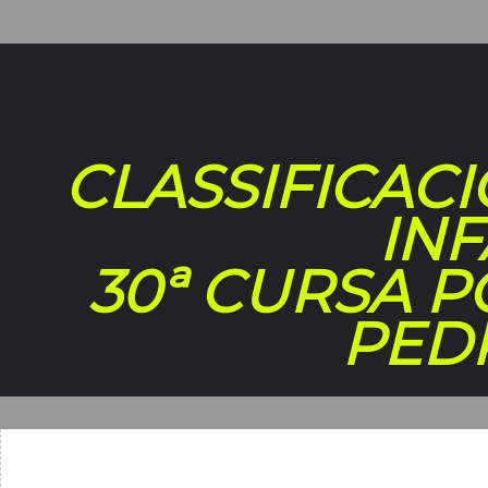
CLASSIFICAC
INF
30ª CURSA P
PED