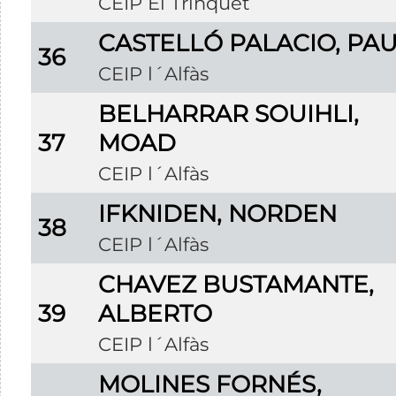
CEIP El Trinquet
CASTELLÓ PALACIO, PA
36
CEIP l´Alfàs
BELHARRAR SOUIHLI,
37
MOAD
CEIP l´Alfàs
IFKNIDEN, NORDEN
38
CEIP l´Alfàs
CHAVEZ BUSTAMANTE,
39
ALBERTO
CEIP l´Alfàs
MOLINES FORNÉS,