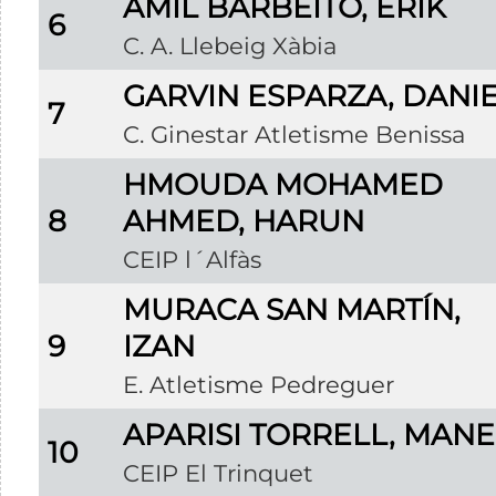
AMIL BARBEITO, ERIK
6
C. A. Llebeig Xàbia
GARVIN ESPARZA, DANI
7
C. Ginestar Atletisme Benissa
HMOUDA MOHAMED
8
AHMED, HARUN
CEIP l´Alfàs
MURACA SAN MARTÍN,
9
IZAN
E. Atletisme Pedreguer
APARISI TORRELL, MANE
10
CEIP El Trinquet