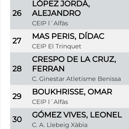
LÓPEZ JORDÁ,
26
ALEJANDRO
CEIP l´Alfàs
MAS PERIS, DÍDAC
27
CEIP El Trinquet
CRESPO DE LA CRUZ,
28
FERRAN
C. Ginestar Atletisme Benissa
BOUKHRISSE, OMAR
29
CEIP l´Alfàs
GÓMEZ VIVES, LEONEL
30
C. A. Llebeig Xàbia