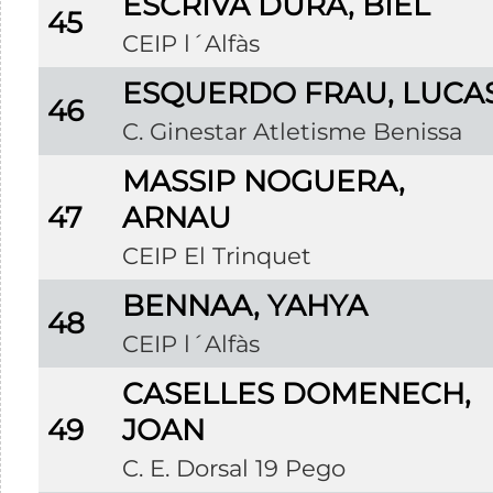
ESCRIVÁ DURÁ, BIEL
45
CEIP l´Alfàs
ESQUERDO FRAU, LUCA
46
C. Ginestar Atletisme Benissa
MASSIP NOGUERA,
47
ARNAU
CEIP El Trinquet
BENNAA, YAHYA
48
CEIP l´Alfàs
CASELLES DOMENECH,
49
JOAN
C. E. Dorsal 19 Pego