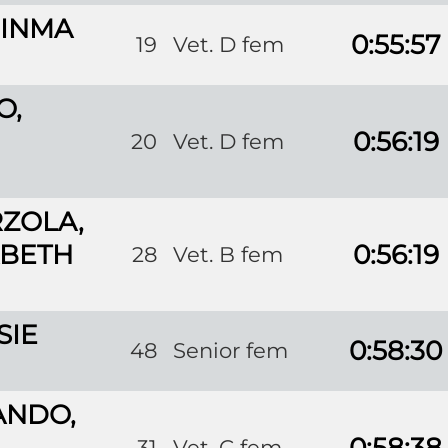
 INMA
0:55:57
19
Vet. D fem
O,
0:56:19
20
Vet. D fem
ZOLA,
ABETH
0:56:19
28
Vet. B fem
SIE
0:58:30
48
Senior fem
ANDO,
0:58:38
31
Vet. C fem