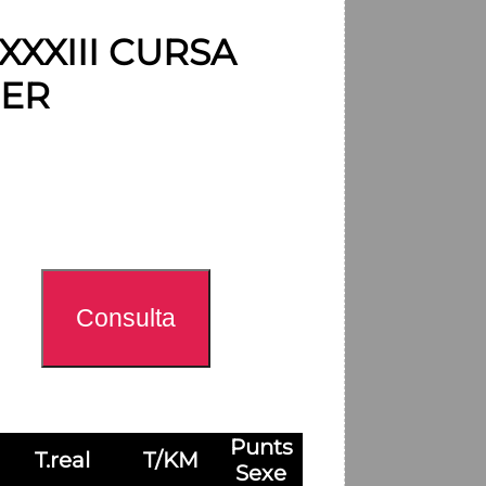
XXXIII CURSA
UER
Punts
T.real
T/KM
Sexe