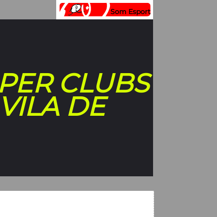
Som Esport
 PER CLUBS
VILA DE