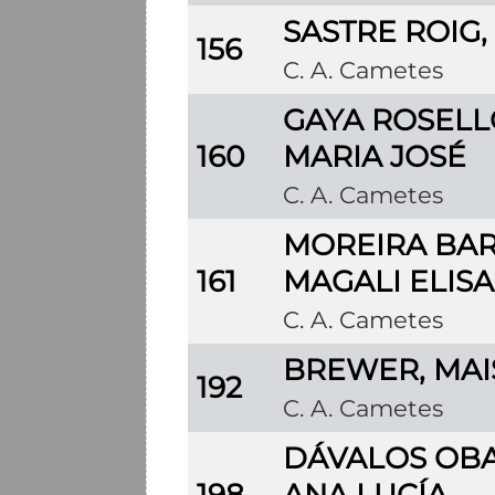
SASTRE ROIG,
156
C. A. Cametes
GAYA ROSELL
160
MARIA JOSÉ
C. A. Cametes
MOREIRA BAR
161
MAGALI ELIS
C. A. Cametes
BREWER, MAI
192
C. A. Cametes
DÁVALOS OB
198
ANA LUCÍA