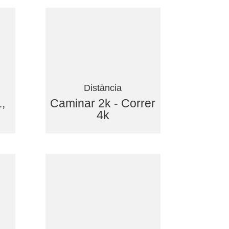
Distància
,
Caminar 2k - Correr
4k