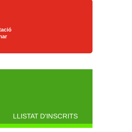
tació
nar
LLISTAT D'INSCRITS