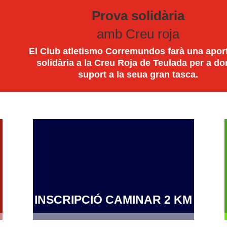
Prova solidària
amb Creu roja
El Club atletismo Corremundos farà una apor
solidària a la Creu Roja de Teulada per a do
suport a la seua gran tasca.
INSCRIPCIÓ CAMINAR 2 KM