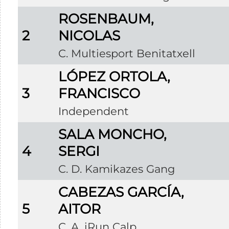
ROSENBAUM,
2
NICOLAS
C. Multiesport Benitatxell
LÓPEZ ORTOLA,
3
FRANCISCO
Independent
SALA MONCHO,
4
SERGI
C. D. Kamikazes Gang
CABEZAS GARCÍA,
5
AITOR
C. A. iRun Calp