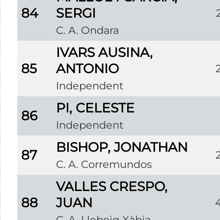
84
SERGI
C. A. Ondara
IVARS AUSINA,
85
ANTONIO
Independent
PI, CELESTE
86
Independent
BISHOP, JONATHAN
87
C. A. Corremundos
VALLES CRESPO,
88
JUAN
C. A. Llebeig Xàbia