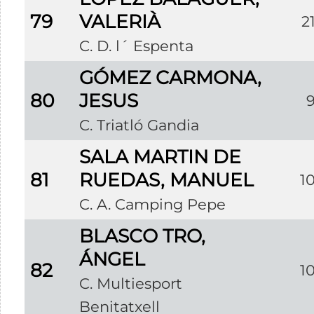
79
VALERIÀ
2
C. D. l´ Espenta
GÓMEZ CARMONA,
80
JESUS
C. Triatló Gandia
SALA MARTIN DE
81
RUEDAS, MANUEL
1
C. A. Camping Pepe
BLASCO TRO,
ÁNGEL
82
1
C. Multiesport
Benitatxell