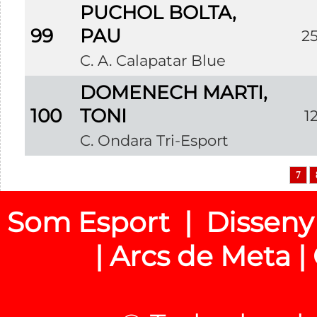
PUCHOL BOLTA,
99
PAU
2
C. A. Calapatar Blue
DOMENECH MARTI,
100
TONI
1
C. Ondara Tri-Esport
7
Som Esport | Disseny
| Arcs de Meta |