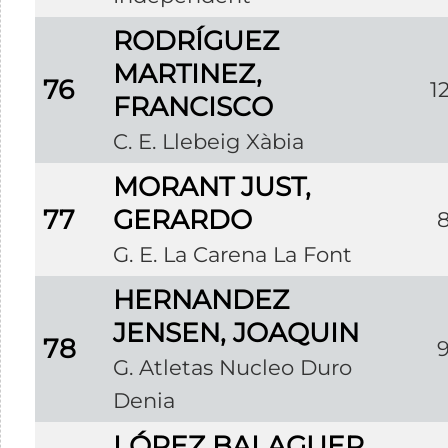
RODRÍGUEZ
MARTINEZ,
76
1
FRANCISCO
C. E. Llebeig Xàbia
MORANT JUST,
77
GERARDO
G. E. La Carena La Font
HERNANDEZ
JENSEN, JOAQUIN
78
G. Atletas Nucleo Duro
Denia
LÓPEZ BALAGUER,