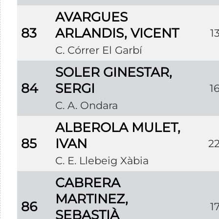
AVARGUES
83
ARLANDIS, VICENT
1
C. Córrer El Garbí
SOLER GINESTAR,
84
SERGI
1
C. A. Ondara
ALBEROLA MULET,
85
IVAN
2
C. E. Llebeig Xàbia
CABRERA
MARTINEZ,
86
1
SEBASTIÀ