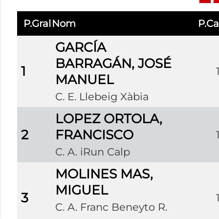
P.Gral
Nom
P.Ca
GARCÍA
BARRAGÁN, JOSÉ
1
MANUEL
C. E. Llebeig Xàbia
LOPEZ ORTOLA,
2
FRANCISCO
C. A. iRun Calp
MOLINES MAS,
MIGUEL
3
C. A. Franc Beneyto R.