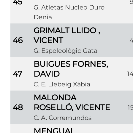
45
G. Atletas Nucleo Duro
Denia
GRIMALT LLIDO ,
46
VICENT
G. Espeleològic Gata
BUIGUES FORNES,
47
DAVID
1
C. E. Llebeig Xàbia
MALONDA
48
ROSELLÓ, VICENTE
1
C. A. Corremundos
MENGUAL