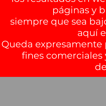
páginas y b
siempre que sea baj
aquí 
Queda expresamente pr
fines comerciales 
de