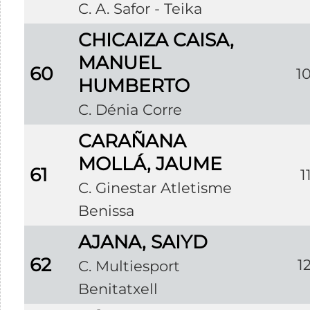
C. A. Safor - Teika
CHICAIZA CAISA,
MANUEL
60
1
HUMBERTO
C. Dénia Corre
CARAÑANA
MOLLÁ, JAUME
61
1
C. Ginestar Atletisme
Benissa
AJANA, SAIYD
62
1
C. Multiesport
Benitatxell