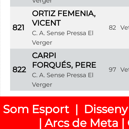
Verger
ORTIZ FEMENIA,
VICENT
821
82
Ve
C. A. Sense Pressa El
Verger
CARPI
FORQUÉS, PERE
822
97
Ve
C. A. Sense Pressa El
Verger
Som Esport | Disseny
| Arcs de Meta |