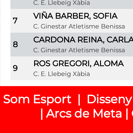
C. E. Llebeig Xàbia
VIÑA BARBER, SOFIA
7
C. Ginestar Atletisme Benissa
CARDONA REINA, CARL
8
C. Ginestar Atletisme Benissa
ROS GREGORI, ALOMA
9
C. E. Llebeig Xàbia
Som Esport | Disseny
| Arcs de Meta |