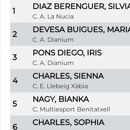
DIAZ BERENGUER, SILVI
1
C. A. La Nucia
DEVESA BUIGUES, MARI
2
C. A. Dianium
PONS DIEGO, IRIS
3
C. A. Dianium
CHARLES, SIENNA
4
C. E. Llebeig Xàbia
NAGY, BIANKA
5
C. Multiesport Benitatxell
CHARLES, SOPHIA
6