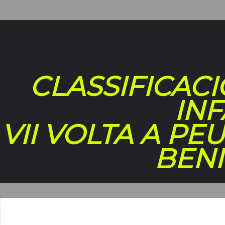
CLASSIFICAC
INF
VII VOLTA A PE
BENI