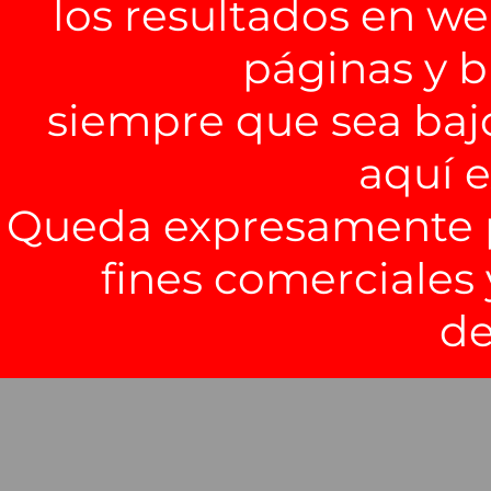
los resultados en we
páginas y b
siempre que sea baj
aquí 
Queda expresamente pr
fines comerciales 
de