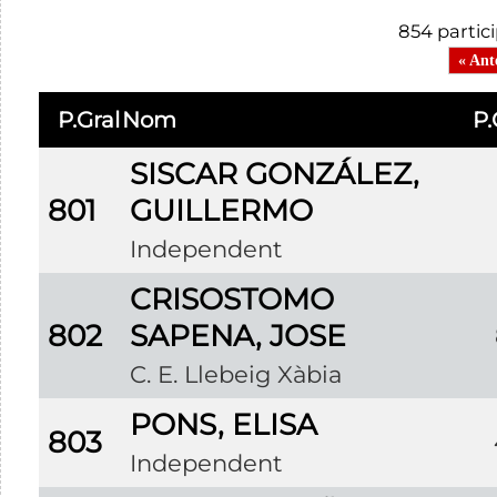
854 partic
« Ant
P.Gral
Nom
P.
SISCAR GONZÁLEZ,
801
GUILLERMO
Independent
CRISOSTOMO
802
SAPENA, JOSE
C. E. Llebeig Xàbia
PONS, ELISA
803
Independent