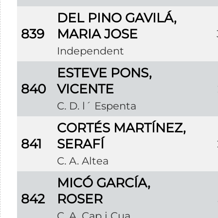
DEL PINO GAVILÁ,
839
MARIA JOSE
Independent
ESTEVE PONS,
840
VICENTE
C. D. l´ Espenta
CORTÉS MARTÍNEZ,
841
SERAFÍ
C. A. Altea
MICÓ GARCÍA,
842
ROSER
C. A. Cap i Cua