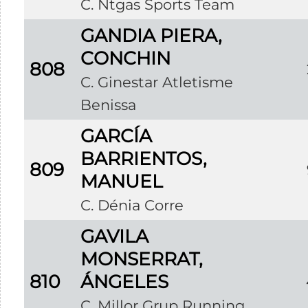
C. Ntgas Sports Team
GANDIA PIERA,
CONCHIN
808
C. Ginestar Atletisme
Benissa
GARCÍA
BARRIENTOS,
809
MANUEL
C. Dénia Corre
GAVILA
MONSERRAT,
810
ÁNGELES
C. Millor Grup Running